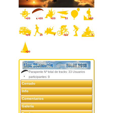
+20
+20
+20
13
+20
+20
19
7
+20
3
+20
Parapente Nº total de tracks: 33 Usuarios
participantes: 9
Cerrado
Info
Comentarios
Galería