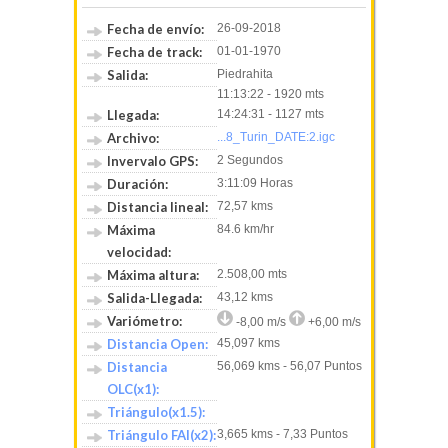
Fecha de envío:
26-09-2018
Fecha de track:
01-01-1970
Salida:
Piedrahita
11:13:22 - 1920 mts
Llegada:
14:24:31 - 1127 mts
Archivo:
...8_Turin_DATE:2.igc
Invervalo GPS:
2 Segundos
Duración:
3:11:09 Horas
Distancia lineal:
72,57 kms
Máxima
84.6 km/hr
velocidad:
Máxima altura:
2.508,00 mts
Salida-Llegada:
43,12 kms
Variómetro:
-8,00 m/s
+6,00 m/s
Distancia Open:
45,097 kms
Distancia
56,069 kms - 56,07 Puntos
OLC(x1):
Triángulo(x1.5):
Triángulo FAI(x2):
3,665 kms - 7,33 Puntos