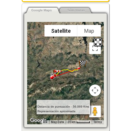
Google Maps
Sólo trazas
Satellite
Map
Distancia de puntuación - 56.069 Kms
Representación aproximada
Map Data
20 km
Terms