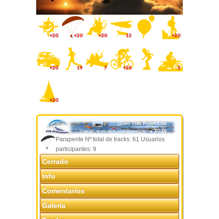
+20
+20
+20
13
+20
+20
19
7
+20
3
+20
Parapente Nº total de tracks: 61 Usuarios
participantes: 9
Cerrado
Info
Comentarios
Galería