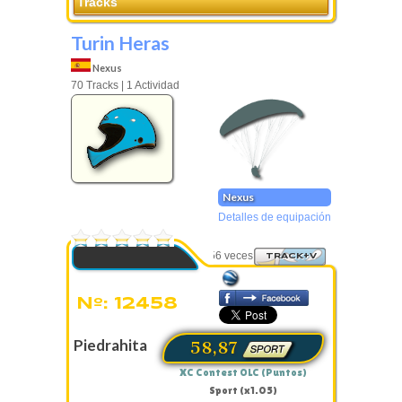
Tracks
Turin Heras
Nexus
70 Tracks | 1 Actividad
Nexus
Detalles de equipación
0 Votos
Visto 3456 veces
TRACK+V
Nº: 12458
Piedrahita
58,87
XC Contest OLC (Puntos)
Sport (x1.05)