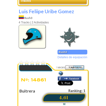
Tracks
Luis Feliipe Uribe Gomez
Rush3
4 Tracks | 2 Actividades
Rush3
Detalles de equipación
0 Votos
Visto 738 veces
TRACK+V
Nº: 14861
Buitrera
Ranking: 1
4,61
M