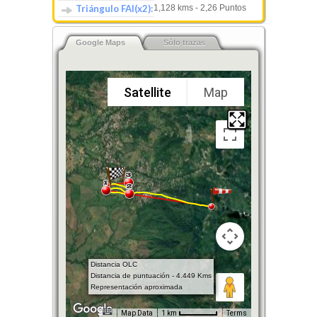
Triángulo FAI(x2):
1,128 kms - 2,26 Puntos
Google Maps
Sólo trazas
Satellite
Map
Distancia OLC
Distancia de puntuación - 4.449 Kms
Representación aproximada
Map Data
1 km
Terms