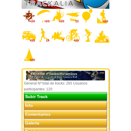
+20
+20
+20
13
+20
+20
19
7
+20
3
+20
General Nº total de tracks: 265 Usuarios
participantes: 120
Subir Track
Info
Comentarios
Galería