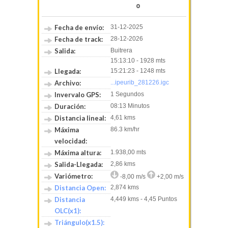
0
Fecha de envío:
31-12-2025
Fecha de track:
28-12-2026
Salida:
Buitrera
15:13:10 - 1928 mts
Llegada:
15:21:23 - 1248 mts
Archivo:
...ipeurib_281226.igc
Invervalo GPS:
1 Segundos
Duración:
08:13 Minutos
Distancia lineal:
4,61 kms
Máxima
86.3 km/hr
velocidad:
Máxima altura:
1.938,00 mts
Salida-Llegada:
2,86 kms
Variómetro:
-8,00 m/s
+2,00 m/s
Distancia Open:
2,874 kms
Distancia
4,449 kms - 4,45 Puntos
OLC(x1):
Triángulo(x1.5):