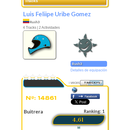
Tracks
Luis Feliipe Uribe Gomez
Rush3
4 Tracks | 2 Actividades
Rush3
Detalles de equipación
0 Votos
Visto 736 veces
TRACK+V
Nº: 14861
Buitrera
Ranking: 1
4,61
M