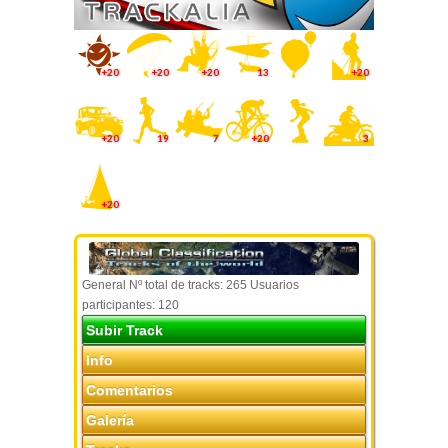
+20
+20
+20
13
+20
+20
19
7
+20
3
+20
General Nº total de tracks: 265 Usuarios
participantes: 120
Subir Track
Info
Comentarios
Galería