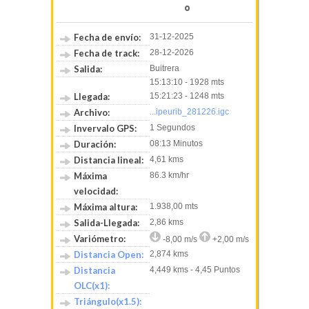
0
Fecha de envío:
31-12-2025
Fecha de track:
28-12-2026
Salida:
Buitrera
15:13:10 - 1928 mts
Llegada:
15:21:23 - 1248 mts
Archivo:
...ipeurib_281226.igc
Invervalo GPS:
1 Segundos
Duración:
08:13 Minutos
Distancia lineal:
4,61 kms
Máxima
86.3 km/hr
velocidad:
Máxima altura:
1.938,00 mts
Salida-Llegada:
2,86 kms
Variómetro:
-8,00 m/s
+2,00 m/s
Distancia Open:
2,874 kms
Distancia
4,449 kms - 4,45 Puntos
OLC(x1):
Triángulo(x1.5):