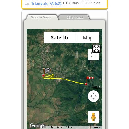
Triángulo FAI(x2):
1,128 kms - 2,26 Puntos
Google Maps
Sólo trazas
Satellite
Map
Map Data
1 km
Terms