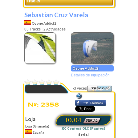
Tracks
Sebastian Cruz Varela
Ozone Addict2
83 Tracks | 2 Actividades
Ozone Addict2
Detalles de equipación
0 Votos
Visto 3553 veces
TRACK+V
Nº: 2358
Loja
10,04
Loja (Granada)
XC Contest OLC (Puntos)
España
Serial