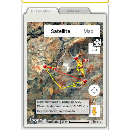
Google Maps
Sólo trazas
Satellite
Map
Mejor puntuación: Distancia OLC
Distancia de puntuación - 10.043 Kms
Representación aproximada
Map Data
2 km
Terms