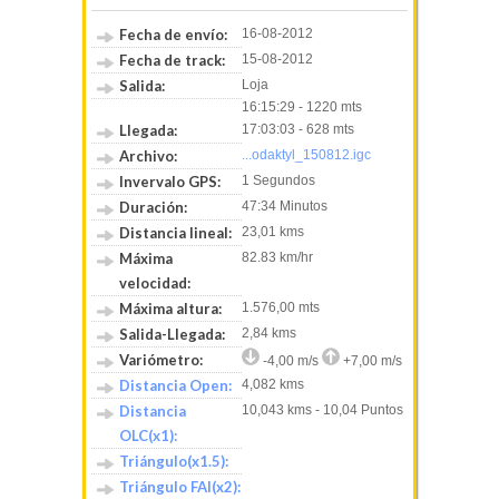
Fecha de envío:
16-08-2012
Fecha de track:
15-08-2012
Salida:
Loja
16:15:29 - 1220 mts
Llegada:
17:03:03 - 628 mts
Archivo:
...odaktyl_150812.igc
Invervalo GPS:
1 Segundos
Duración:
47:34 Minutos
Distancia lineal:
23,01 kms
Máxima
82.83 km/hr
velocidad:
Máxima altura:
1.576,00 mts
Salida-Llegada:
2,84 kms
Variómetro:
-4,00 m/s
+7,00 m/s
Distancia Open:
4,082 kms
Distancia
10,043 kms - 10,04 Puntos
OLC(x1):
Triángulo(x1.5):
Triángulo FAI(x2):