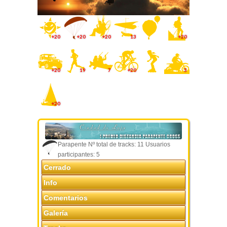
+20
+20
+20
13
+20
+20
19
7
+20
3
+20
Parapente Nº total de tracks: 11 Usuarios
participantes: 5
Cerrado
Info
Comentarios
Galería