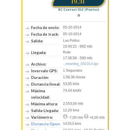
19,31
XC Contest OLC (Puntos)
0
Fecha de envío:
05-10-2014
Fecha de track:
05-10-2014
Salida:
Los Pollos
15:40:22 - 892 mts
Llegada:
Rute
17:36:58 - 590 mts
Archivo:
...onanteq_051014.igc
Invervalo GPS:
1 Segundos
Duración:
1:56:36 Horas
Distancia lineal:
53,95 kms
Máxima
74.44 km/hr
velocidad:
Máxima altura:
2.553,00 mts
Salida-Llegada:
12,20 kms
Variómetro:
-7,00 m/s
+6,00 m/s
Distancia Open:
14,013 kms