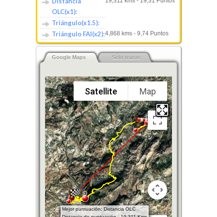
Distancia
19,311 kms - 19,31 Puntos
OLC(x1):
Triángulo(x1.5):
Triángulo FAI(x2):
4,868 kms - 9,74 Puntos
Google Maps
Sólo trazas
Satellite
Map
Mejor puntuación: Distancia OLC
Distancia de puntuación - 19.311 Kms