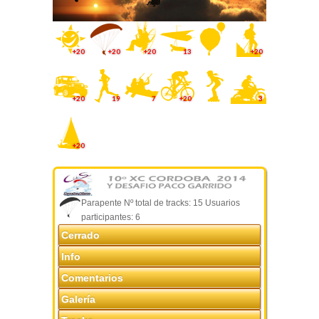
+20
+20
+20
13
+20
+20
19
7
+20
3
+20
Parapente Nº total de tracks: 15 Usuarios
participantes: 6
Cerrado
Info
Comentarios
Galería