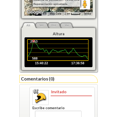
Representación aproximada
Map Data
2 km
Terms
Alt
Vel
Dst
Var
Altura
2553
588
15:40:22
17:36:58
Comentarios (0)
Invitado
Escribe comentario