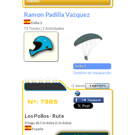
Tracks
Ramon Padilla Vazquez
Delta 2
73 Tracks | 2 Actividades
Delta 2
Detalles de equipación
0 Votos
Visto 3501 veces
TRACK+V
Nº: 7385
Los Pollos - Rute
Priego de Córdoba (Córdoba)
España