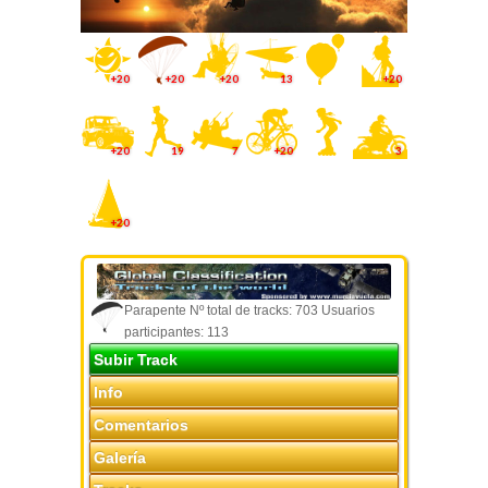
+20
+20
+20
13
+20
+20
19
7
+20
3
+20
Parapente Nº total de tracks: 703 Usuarios
participantes: 113
Subir Track
Info
Comentarios
Galería