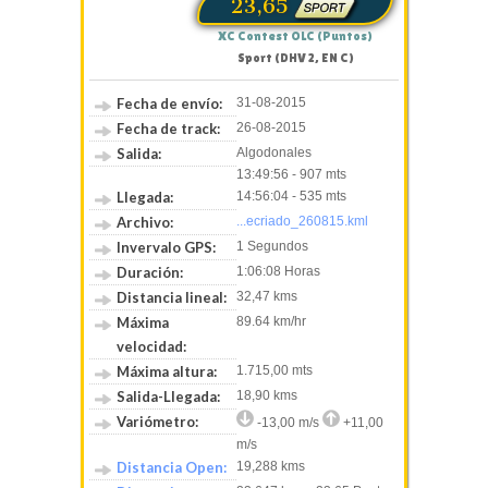
23,65
XC Contest OLC (Puntos)
Sport (DHV 2, EN C)
Fecha de envío:
31-08-2015
Fecha de track:
26-08-2015
Salida:
Algodonales
13:49:56 - 907 mts
Llegada:
14:56:04 - 535 mts
Archivo:
...ecriado_260815.kml
Invervalo GPS:
1 Segundos
Duración:
1:06:08 Horas
Distancia lineal:
32,47 kms
Máxima
89.64 km/hr
velocidad:
Máxima altura:
1.715,00 mts
Salida-Llegada:
18,90 kms
Variómetro:
-13,00 m/s
+11,00
m/s
Distancia Open:
19,288 kms