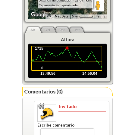
Distancia de puntuación - 23.647 Kms
Representación aproximada
Map Data
5 km
Terms
Alt
Vel
Dst
Var
Altura
1715
0
13:49:56
14:56:04
Comentarios (0)
Invitado
Escribe comentario