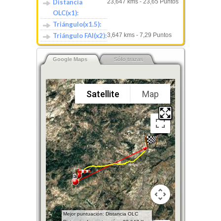
Distancia
23,647 kms - 23,65 Puntos
OLC(x1):
Triángulo(x1.5):
Triángulo FAI(x2):
3,647 kms - 7,29 Puntos
Google Maps
Sólo trazas
Satellite
Map
Mejor puntuación: Distancia OLC