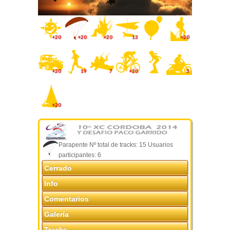
+20
+20
+20
13
+20
+20
19
7
+20
3
+20
Parapente Nº total de tracks: 15 Usuarios
participantes: 6
Cerrado
Info
Comentarios
Galería
Tracks