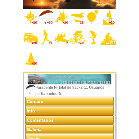
+20
+20
+20
13
+20
+20
19
7
+20
3
+20
Parapente Nº total de tracks: 11 Usuarios
participantes: 5
Cerrado
Info
Comentarios
Galería
Tracks