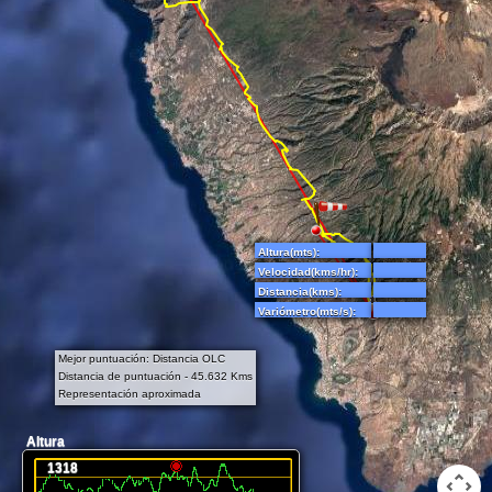
Altura(mts):
Velocidad(kms/hr):
Distancia(kms):
Variómetro(mts/s):
Mejor puntuación: Distancia OLC
Distancia de puntuación - 45.632 Kms
Representación aproximada
Altura
1318