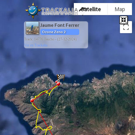
Satellite
Map
Jaume Font Ferrer
Ozone Zeno 2
Track: 14776 Taucho - (27-12-2024)
Ver en Trackalia