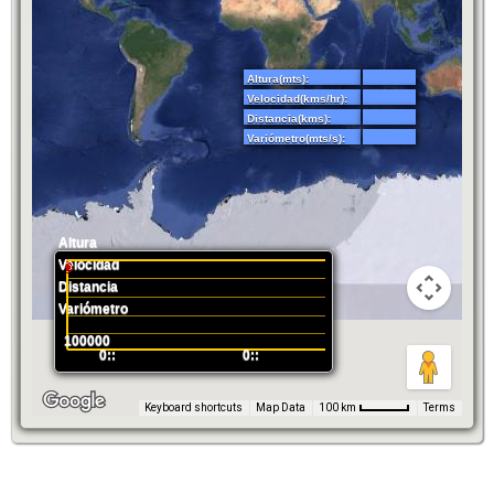
Altura(mts):
Velocidad(kms/hr):
Distancia(kms):
Variómetro(mts/s):
Altura
Velocidad
Distancia
Variómetro
100000
0::
0::
Keyboard shortcuts
Map Data
Terms
100 km