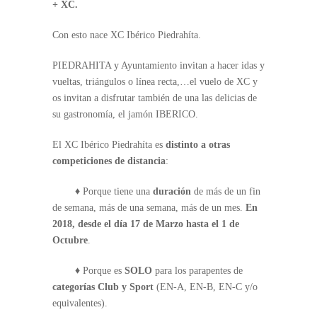
+ XC.
Con esto nace XC Ibérico Piedrahíta.
PIEDRAHITA y Ayuntamiento invitan a hacer idas y
vueltas, triángulos o línea recta,…el vuelo de XC y
os invitan a disfrutar también de una las delicias de
su gastronomía, el jamón IBERICO.
El XC Ibérico Piedrahíta es
distinto a otras
competiciones de distancia
:
♦ Porque tiene una
duración
de más de un fin
de semana, más de una semana, más de un mes.
En
2018, desde el día 17 de Marzo hasta el 1 de
Octubre
.
♦ Porque es
SOLO
para los parapentes de
categorías Club y Sport
(EN-A, EN-B, EN-C y/o
equivalentes).