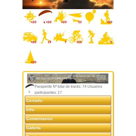
+20
+20
+20
13
+20
+20
19
7
+20
3
+20
Parapente Nº total de tracks: 74 Usuarios
participantes: 17
Cerrado
Info
Comentarios
Galería