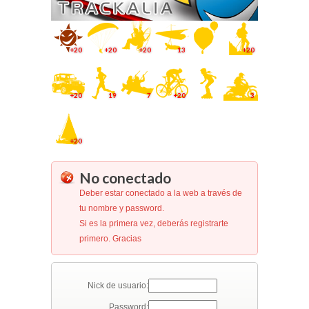
+20
+20
+20
13
+20
+20
19
7
+20
3
+20
No conectado
Deber estar conectado a la web a través de
tu nombre y password.
Si es la primera vez, deberás registrarte
primero. Gracias
Nick de usuario:
Password: