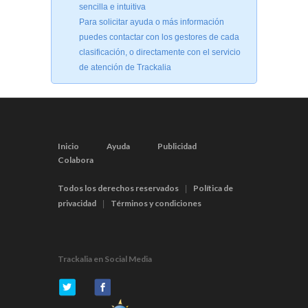
sencilla e intuitiva
Para solicitar ayuda o más información
puedes contactar con los gestores de cada
clasificación, o directamente con el servicio
de atención de Trackalia
Inicio
Ayuda
Publicidad
Colabora
Todos los derechos reservados
Política de
|
privacidad
Términos y condiciones
|
Trackalia en Social Media