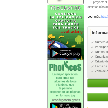
El proyecto “E
distintos días 
Leer más:
http:
Informac
Número de
Participan
Número de
Organizac
Criterio d
Fecha de 
Zona de cl