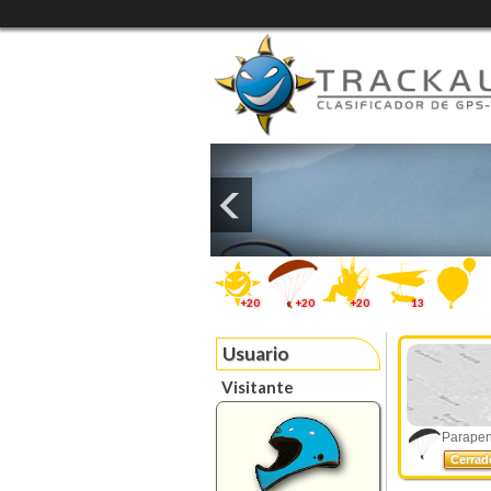
+20
+20
+20
13
Usuario
Visitante
Parapent
Cerra