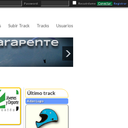
Conectar
Password:
Recuérdame
Registrar
s
Subir Track
Tracks
Usuarios
arapente
Último track
Adán Lugo