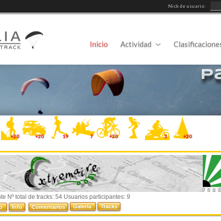
Nick de usuario:
Inicio
Actividad
Clasificacione
P
+20
+20
19
7
+20
3
+20
e Nº total de tracks: 54 Usuarios participantes: 9
Galería
Tracks
do
Info
Comentarios