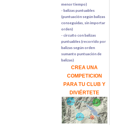
menor tiempo)
- balizas puntuables
(puntuación según balizas
conseguidas, sin importar
orden)
- circuíto con balizas
puntuables (recorrido por
balizas según orden
sumanto puntuación de
balizas)
CREA UNA
COMPETICION
PARA TU CLUB Y
DIVIÉRTETE