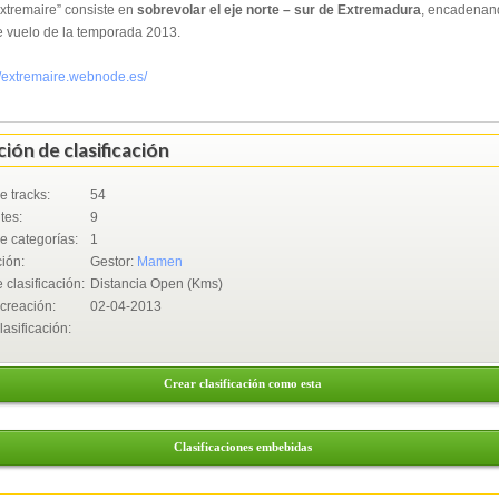
xtremaire” consiste en
sobrevolar el eje norte – sur de Extremadura
, encadenand
de vuelo de la temporada 2013.
//extremaire.webnode.es/
ión de clasificación
 tracks:
54
tes:
9
 categorías:
1
ión:
Gestor:
Mamen
e clasificación:
Distancia Open (Kms)
creación:
02-04-2013
asificación:
Crear clasificación como esta
Clasificaciones embebidas