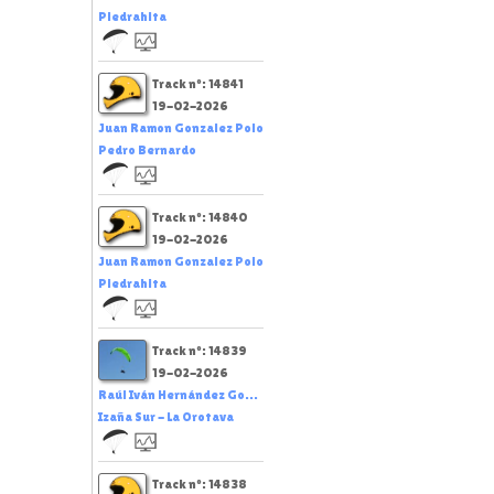
Piedrahita
Track nº: 14841
19-02-2026
Juan Ramon Gonzalez Polo
Pedro Bernardo
Track nº: 14840
19-02-2026
Juan Ramon Gonzalez Polo
Piedrahita
Track nº: 14839
19-02-2026
Raúl Iván Hernández Go...
Izaña Sur - La Orotava
Track nº: 14838