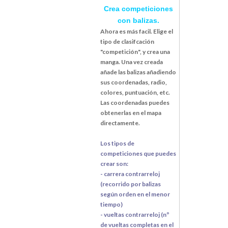
Crea competiciones
con balizas.
Ahora es más facil. Elige el
tipo de clasifcación
"competición", y crea una
manga. Una vez creada
añade las balizas añadiendo
sus coordenadas, radio,
colores, puntuación, etc.
Las coordenadas puedes
obtenerlas en el mapa
directamente.
Los tipos de
competiciones que puedes
crear son:
- carrera contrarreloj
(recorrido por balizas
según orden en el menor
tiempo)
- vueltas contrarreloj (nº
de vueltas completas en el