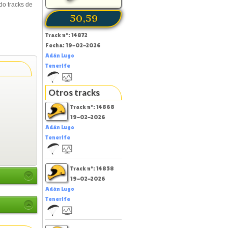
o tracks de
50,59
Track nº: 14872
Fecha: 19-02-2026
Adán Lugo
Tenerife
Otros tracks
Track nº: 14868
19-02-2026
Adán Lugo
Tenerife
Track nº: 14858
19-02-2026
Adán Lugo
Tenerife