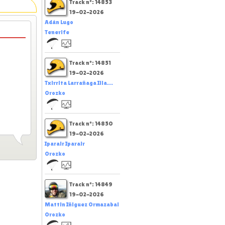
Track nº: 14853
19-02-2026
Adán Lugo
Tenerife
Track nº: 14851
19-02-2026
Txirrita Larrañaga Illa...
Orozko
Track nº: 14850
19-02-2026
Iparair Iparair
Orozko
Track nº: 14849
19-02-2026
Mattin Iñiguez Ormazabal
Orozko