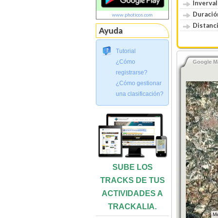
Inverval
Duració
www.photicos.com
Distanci
Ayuda
Tutorial
¿Cómo
Google M
registrarse?
¿Cómo gestionar
una clasificación?
SUBE LOS
TRACKS DE TUS
ACTIVIDADES A
TRACKALIA.
Me