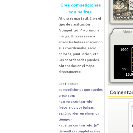
Di
Crea competiciones
Re
con balizas.
Ahora es más facil. Elige el
tipo de clasifcación
"competición", y crea una
Altura
manga. Una vez creada
añade las balizas añadiendo
sus coordenadas, radio,
1900
colores, puntuación, etc.
Las coordenadas puedes
obtenerlas en el mapa
593
directamente.
16:0
Los tipos de
competiciones que puedes
Comentari
crear son:
- carrera contrarreloj
(recorrido por balizas
según orden en el menor
tiempo)
- vueltas contrarreloj (nº
de vueltas completas en el