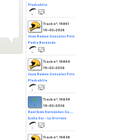
Piedrahita
Track nº: 14841
19-02-2026
Juan Ramon Gonzalez Polo
Pedro Bernardo
Track nº: 14840
19-02-2026
Juan Ramon Gonzalez Polo
Piedrahita
Track nº: 14839
19-02-2026
Raúl Iván Hernández Go...
Izaña Sur - La Orotava
Track nº: 14838