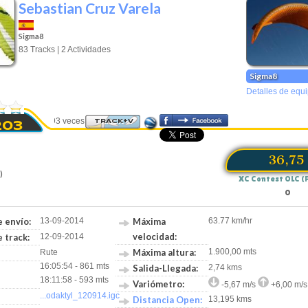
Sebastian Cruz Varela
Sigma8
83 Tracks | 2 Actividades
Sigma8
Detalles de equ
Visto 3493 veces
TRACK+V
203
36,75
)
XC Contest OLC (
0
 envío:
13-09-2014
Máxima
63.77 km/hr
velocidad:
 track:
12-09-2014
Máxima altura:
1.900,00 mts
Rute
16:05:54 - 861 mts
Salida-Llegada:
2,74 kms
18:11:58 - 593 mts
Variómetro:
-5,67 m/s
+6,00 m/s
...odaktyl_120914.igc
Distancia Open:
13,195 kms