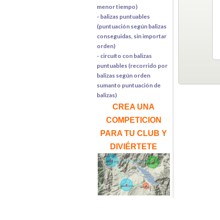
menor tiempo)
- balizas puntuables
(puntuación según balizas
conseguidas, sin importar
orden)
- circuíto con balizas
puntuables (recorrido por
balizas según orden
sumanto puntuación de
balizas)
CREA UNA
COMPETICION
PARA TU CLUB Y
DIVIÉRTETE