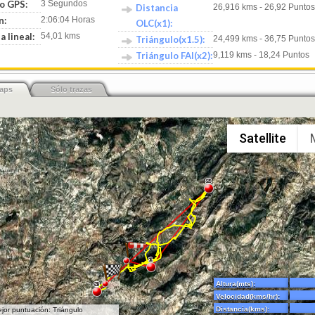
o GPS:
3 Segundos
Distancia
26,916 kms - 26,92 Puntos
n:
2:06:04 Horas
OLC(x1):
a lineal:
54,01 kms
Triángulo(x1.5):
24,499 kms - 36,75 Puntos
Triángulo FAI(x2):
9,119 kms - 18,24 Puntos
aps
Sólo trazas
Satellite
Altura(mts):
Velocidad(kms/hr):
Distancia(kms):
jor puntuación: Triángulo