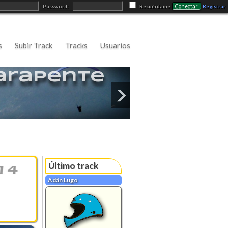
Conectar
Password:
Recuérdame
Registrar
s
Subir Track
Tracks
Usuarios
arapente
Último track
Adán Lugo