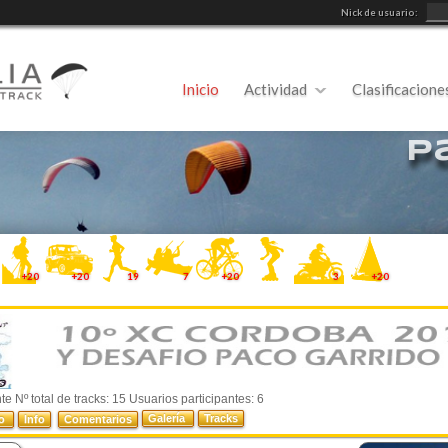
Nick de usuario:
Inicio
Actividad
Clasificacione
P
+20
+20
19
7
+20
3
+20
e Nº total de tracks: 15 Usuarios participantes: 6
Galería
Tracks
do
Info
Comentarios