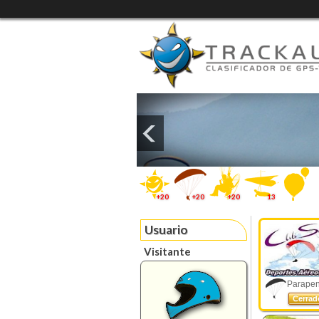
+20
+20
+20
13
Usuario
Visitante
Parapent
Cerra