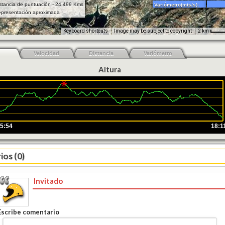
stancia de puntuación - 24.499 Kms
Variómetro(mts/s):
presentación aproximada
Keyboard shortcuts
Image may be subject to copyright
2 km
Velocidad
Distancia
Variómetro
Altura
5:54
18:1
os (0)
Invitado
Escribe comentario