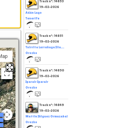
Track nº: 14853
19-02-2026
Adán Lugo
Tenerife
Track nº: 14851
19-02-2026
Txirrita Larrañaga Illa...
Orozko
Map
Track nº: 14850
19-02-2026
Iparair Iparair
Orozko
Track nº: 14849
19-02-2026
Mattin Iñiguez Ormazabal
Orozko