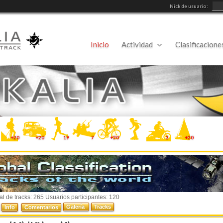
Nick de usuario:
Inicio
Actividad
Clasificacione
+20
+20
19
7
+20
3
+20
al de tracks: 265 Usuarios participantes: 120
Galería
Tracks
Info
Comentarios