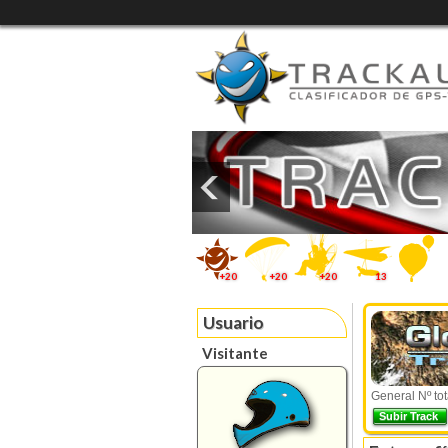
+20
+20
+20
13
Usuario
Visitante
General Nº tot
Subir Track