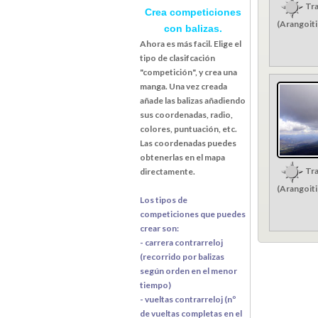
Tra
Crea competiciones
(Arangoit
con balizas.
Ahora es más facil. Elige el
tipo de clasifcación
"competición", y crea una
manga. Una vez creada
añade las balizas añadiendo
sus coordenadas, radio,
colores, puntuación, etc.
Las coordenadas puedes
obtenerlas en el mapa
Tra
directamente.
(Arangoit
Los tipos de
competiciones que puedes
crear son:
- carrera contrarreloj
(recorrido por balizas
según orden en el menor
tiempo)
- vueltas contrarreloj (nº
de vueltas completas en el