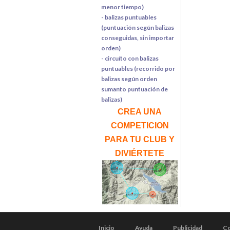
menor tiempo)
- balizas puntuables
(puntuación según balizas
conseguidas, sin importar
orden)
- circuíto con balizas
puntuables (recorrido por
balizas según orden
sumanto puntuación de
balizas)
CREA UNA
COMPETICION
PARA TU CLUB Y
DIVIÉRTETE
Inicio
Ayuda
Publicidad
Co