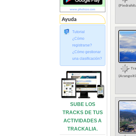
(Piedrahit
www.photicos.com
Ayuda
Tutorial
¿Cómo
registrarse?
¿Cómo gestionar
una clasificación?
Tra
(Arangoit
SUBE LOS
TRACKS DE TUS
ACTIVIDADES A
TRACKALIA.