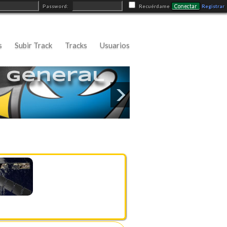
Conectar
Password:
Recuérdame
Registrar
s
Subir Track
Tracks
Usuarios
General