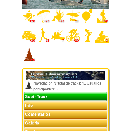
+20
+20
+20
13
+20
+20
19
7
+20
3
+20
Navegación Nº total de tracks: 41 Usuarios
participantes: 5
Subir Track
Info
Comentarios
Galería