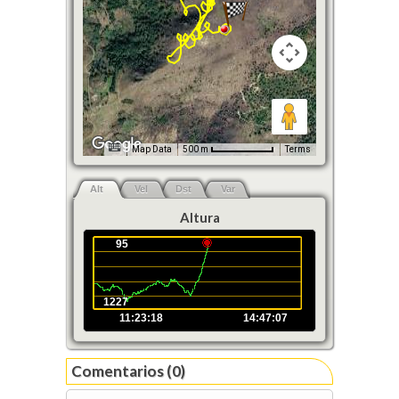
Map Data
500 m
Terms
Alt
Vel
Dst
Var
Altura
95
1227
11:23:18
14:47:07
Comentarios (0)