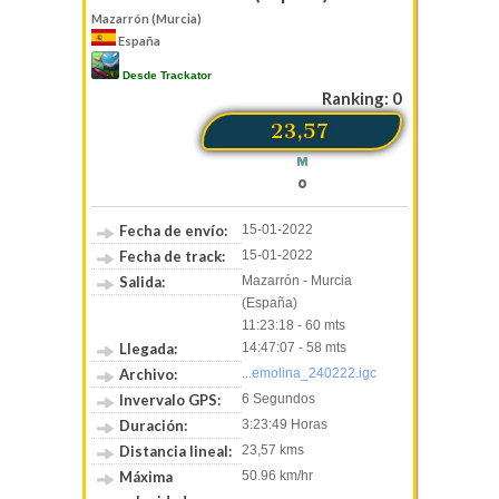
Mazarrón (Murcia)
España
Desde Trackator
Ranking: 0
23,57
M
0
Fecha de envío:
15-01-2022
Fecha de track:
15-01-2022
Salida:
Mazarrón - Murcia
(España)
11:23:18 - 60 mts
Llegada:
14:47:07 - 58 mts
Archivo:
...emolina_240222.igc
Invervalo GPS:
6 Segundos
Duración:
3:23:49 Horas
Distancia lineal:
23,57 kms
Máxima
50.96 km/hr