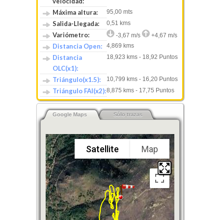
velocidad:
Máxima altura:
95,00 mts
Salida-Llegada:
0,51 kms
Variómetro:
-3,67 m/s
+4,67 m/s
Distancia Open:
4,869 kms
Distancia
18,923 kms - 18,92 Puntos
OLC(x1):
Triángulo(x1.5):
10,799 kms - 16,20 Puntos
Triángulo FAI(x2):
8,875 kms - 17,75 Puntos
Google Maps
Sólo trazas
Satellite
Map