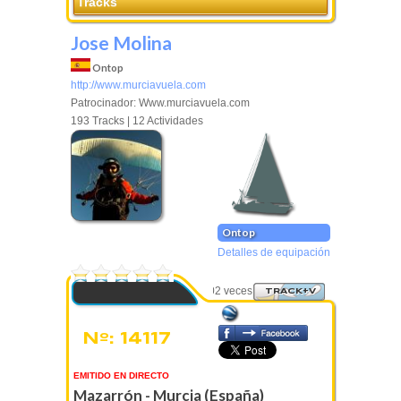
Tracks
Jose Molina
Ontop
http://www.murciavuela.com
Patrocinador: Www.murciavuela.com
193 Tracks | 12 Actividades
Ontop
Detalles de equipación
0 Votos
Visto 3602 veces
TRACK+V
Nº: 14117
EMITIDO EN DIRECTO
Mazarrón - Murcia (España)