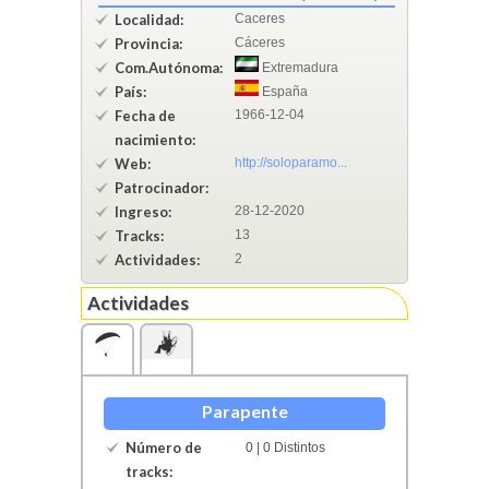
Localidad:
Caceres
Provincia:
Cáceres
Com.Autónoma:
Extremadura
País:
España
Fecha de
1966-12-04
nacimiento:
Web:
http://soloparamo...
Patrocinador:
Ingreso:
28-12-2020
Tracks:
13
Actividades:
2
Actividades
Parapente
Número de
0 | 0 Distintos
tracks: