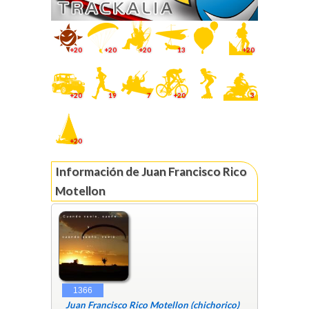
+20
+20
+20
13
+20
+20
19
7
+20
3
+20
Información de Juan Francisco Rico
Motellon
1366
Juan Francisco Rico Motellon (chichorico)