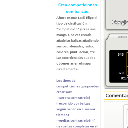
Crea competiciones
con balizas.
Ahora es más facil. Elige el
tipo de clasifcación
"competición", y crea una
manga. Una vez creada
Altura
añade las balizas añadiendo
sus coordenadas, radio,
colores, puntuación, etc.
646
Las coordenadas puedes
obtenerlas en el mapa
directamente.
379
8:17
Los tipos de
competiciones que puedes
crear son:
Comentari
- carrera contrarreloj
(recorrido por balizas
según orden en el menor
tiempo)
- vueltas contrarreloj (nº
de vueltas completas en el