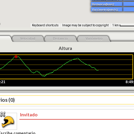
Distancia(kms):
Variómetro(mts/s):
Keyboard shortcuts
Image may be subject to copyright
1 km
Velocidad
Distancia
Variómetro
Altura
:21
8:49
os (0)
Invitado
Escribe comentario