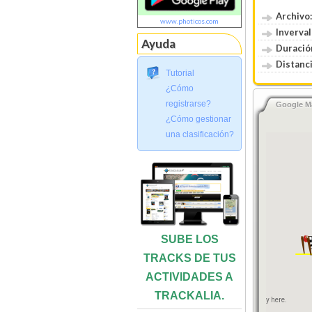
Archivo:
www.photicos.com
Inverval
Ayuda
Duració
Distanci
Tutorial
¿Cómo
registrarse?
Google M
¿Cómo gestionar
Sorry, we have no imagery here.
una clasificación?
SUBE LOS
TRACKS DE TUS
ACTIVIDADES A
TRACKALIA.
Sorry, we have no imagery here.