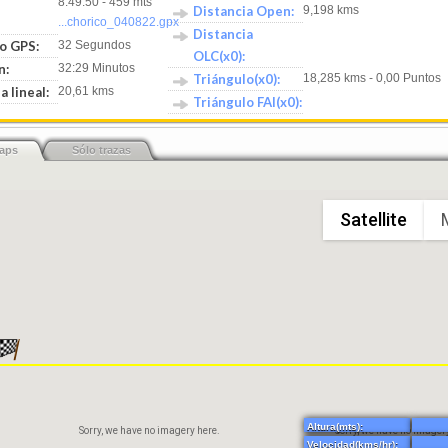
8:49:50 - 459 mts
Distancia Open:
9,198 kms
...chorico_040822.gpx
Distancia
o GPS:
32 Segundos
OLC(x0):
n:
32:29 Minutos
Triángulo(x0):
18,285 kms - 0,00 Puntos
a lineal:
20,61 kms
Triángulo FAI(x0):
aps
Sólo trazas
Sorry, we have no imagery here.
Sorry, we have no imager
Satellite
Altura(mts):
Sorry, we have no imagery here.
Sorry, we have no imager
Velocidad(kms/hr):