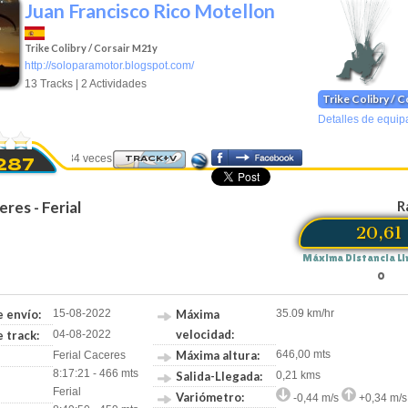
Juan Francisco Rico Motellon
Trike Colibry / Corsair M21y
http://soloparamotor.blogspot.com/
13 Tracks | 2 Actividades
Trike Colibry / 
Detalles de equip
Visto 3584 veces
TRACK+V
4287
eres - Ferial
R
20,61
Máxima Distancia Li
0
 envío:
15-08-2022
Máxima
35.09 km/hr
velocidad:
 track:
04-08-2022
Máxima altura:
646,00 mts
Ferial Caceres
8:17:21 - 466 mts
Salida-Llegada:
0,21 kms
Ferial
Variómetro:
-0,44 m/s
+0,34 m/s