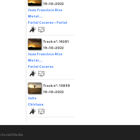
19-10-2022
Juan Francisco Rico
Motel...
Ferial Caceres - Ferial
Track nº: 14281
19-10-2022
Juan Francisco Rico
Motel...
Ferial Caceres
Track nº: 13859
19-10-2022
Julio
Chiclana
n Social Media