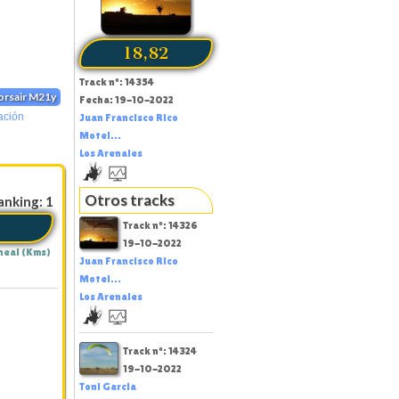
18,82
Track nº: 14354
Corsair M21y
Fecha: 19-10-2022
ación
Juan Francisco Rico
Motel...
Los Arenales
Otros tracks
anking: 1
Track nº: 14326
19-10-2022
neal (Kms)
Juan Francisco Rico
Motel...
Los Arenales
Track nº: 14324
19-10-2022
Toni Garcia