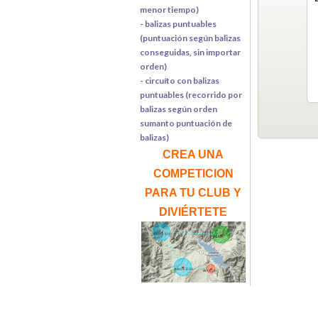
menor tiempo)
- balizas puntuables
(puntuación según balizas
conseguidas, sin importar
orden)
- circuíto con balizas
puntuables (recorrido por
balizas según orden
sumanto puntuación de
balizas)
CREA UNA
COMPETICION
PARA TU CLUB Y
DIVIÉRTETE