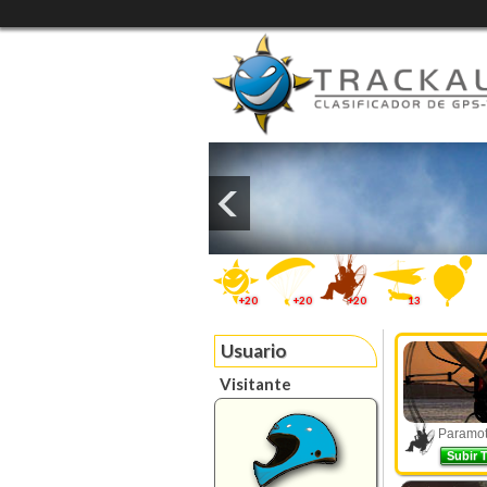
+20
+20
+20
13
Usuario
Visitante
Paramoto
Subir 