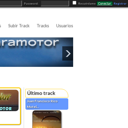
Conectar
Password:
Recuérdame
Registrar
s
Subir Track
Tracks
Usuarios
aramotor
Último track
Juan Francisco Rico
Motel...