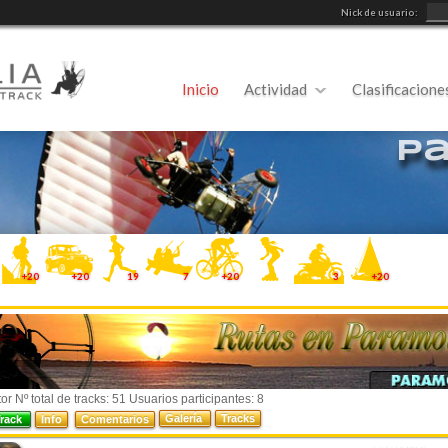
Nick de usuario:
Inicio
Actividad
Clasificacione
P
+20
+20
19
7
+20
3
+20
r Nº total de tracks: 51 Usuarios participantes: 8
Galería
Tracks
Track
Info
Comentarios