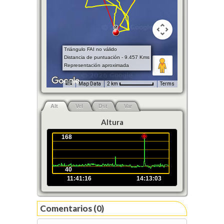
Triángulo FAI no válido
Distancia de puntuación - 9.457 Kms
Representación aproximada
Map Data
2 km
Terms
Alt
Vel
Dst
Var
Altura
168
40
11:41:16
14:13:03
Comentarios (0)