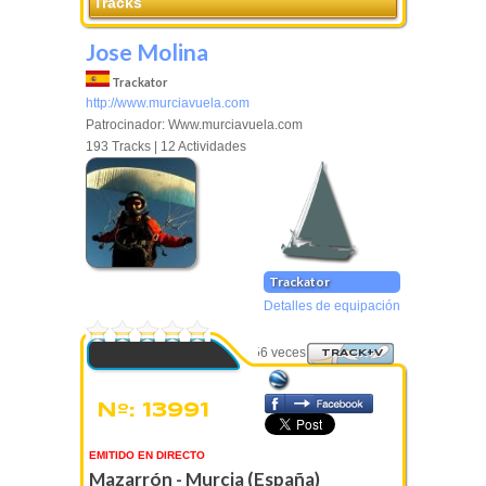
Tracks
Jose Molina
Trackator
http://www.murciavuela.com
Patrocinador: Www.murciavuela.com
193 Tracks | 12 Actividades
Trackator
Detalles de equipación
0 Votos
Visto 3656 veces
TRACK+V
Nº: 13991
EMITIDO EN DIRECTO
Mazarrón - Murcia (España)