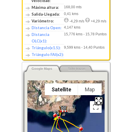
velocidad:
Máxima altura:
168,00 mts
Salida-Llegada:
0,41 kms
Variómetro:
-4,29 m/s
+4,29 m/s
Distancia Open:
4,147 kms
Distancia
15,776 kms - 15,78 Puntos
OLC(x1):
Triángulo(x1.5):
9,599 kms - 14,40 Puntos
Triángulo FAI(x2):
Google Maps
Sólo trazas
Satellite
Map