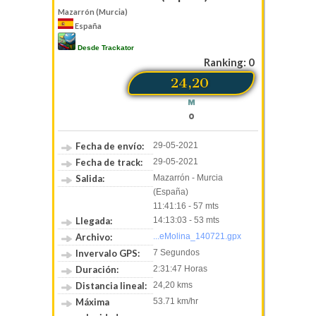
Mazarrón (Murcia)
España
Desde Trackator
Ranking: 0
24,20
M
0
Fecha de envío:
29-05-2021
Fecha de track:
29-05-2021
Salida:
Mazarrón - Murcia
(España)
11:41:16 - 57 mts
Llegada:
14:13:03 - 53 mts
Archivo:
...eMolina_140721.gpx
Invervalo GPS:
7 Segundos
Duración:
2:31:47 Horas
Distancia lineal:
24,20 kms
Máxima
53.71 km/hr