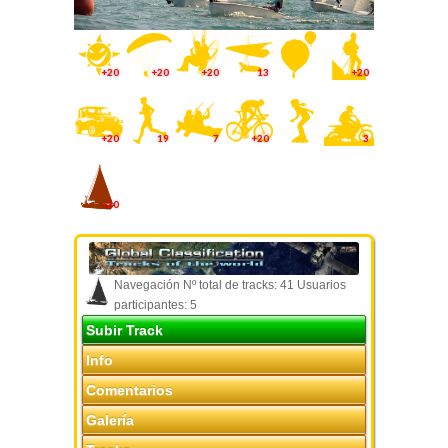
+20
+20
+20
13
+20
+20
19
7
+20
3
+20
Navegación Nº total de tracks: 41 Usuarios
participantes: 5
Subir Track
Info
Comentarios
Galería