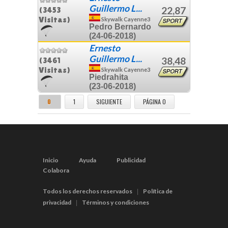
Guillermo L...
22,87
(3453
Visitas)
Skywalk Cayenne3
Pedro Bernardo
(24-06-2018)
Ernesto
Guillermo L...
38,48
(3461
Visitas)
Skywalk Cayenne3
Piedrahita
(23-06-2018)
0
1
SIGUIENTE
PÁGINA 0
Inicio
Ayuda
Publicidad
Colabora
Todos los derechos reservados
Política de
|
privacidad
Términos y condiciones
|