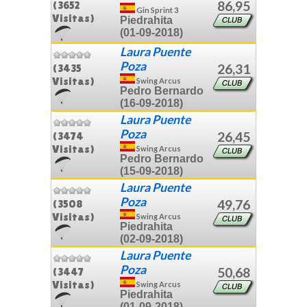
86,95
(3652
Gin Sprint 3
Visitas)
Piedrahita
(01-09-2018)
Laura Puente
Poza
26,31
(3435
Visitas)
Swing Arcus
Pedro Bernardo
(16-09-2018)
Laura Puente
Poza
26,45
(3474
Visitas)
Swing Arcus
Pedro Bernardo
(15-09-2018)
Laura Puente
Poza
49,76
(3508
Visitas)
Swing Arcus
Piedrahita
(02-09-2018)
Laura Puente
Poza
50,68
(3447
Visitas)
Swing Arcus
Piedrahita
(01-09-2018)