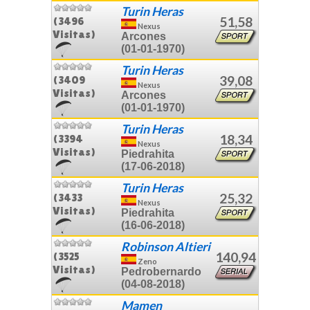
Turin Heras
51,58
(3496
Nexus
Visitas)
Arcones
(01-01-1970)
Turin Heras
39,08
(3409
Nexus
Visitas)
Arcones
(01-01-1970)
Turin Heras
18,34
(3394
Nexus
Visitas)
Piedrahita
(17-06-2018)
Turin Heras
25,32
(3433
Nexus
Visitas)
Piedrahita
(16-06-2018)
Robinson Altieri
140,94
(3525
Zeno
Visitas)
Pedrobernardo
(04-08-2018)
Mamen