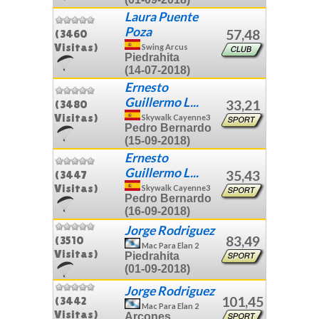
Laura Puente
Poza
57,48
(3460
Visitas)
Swing Arcus
Piedrahita
(14-07-2018)
Ernesto
Guillermo L...
33,21
(3480
Visitas)
Skywalk Cayenne3
Pedro Bernardo
(15-09-2018)
Ernesto
Guillermo L...
35,43
(3447
Visitas)
Skywalk Cayenne3
Pedro Bernardo
(16-09-2018)
Jorge Rodriguez
83,49
(3510
Mac Para Elan 2
Visitas)
Piedrahita
(01-09-2018)
Jorge Rodriguez
101,45
(3442
Mac Para Elan 2
Visitas)
Arcones