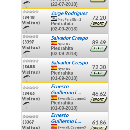
(22-07-2018)
Jorge Rodriguez
72,20
(3418
Mac Para Elan 2
Visitas)
Piedrahita
(02-09-2018)
Salvador Crespo
89,49
(3397
Nyos Rs
Visitas)
Piedrahita
(02-09-2018)
Salvador Crespo
72,30
(3458
Nyos Rs
Visitas)
Piedrahita
(01-09-2018)
Ernesto
Guillermo L...
46,62
(3465
Visitas)
Skywalk Cayenne3
Piedrahita
(01-09-2018)
Ernesto
Guillermo L...
61,86
(3367
Visitas)
Skywalk Cayenne3