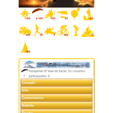
+20
+20
+20
13
+20
+20
19
7
+20
3
+20
Parapente Nº total de tracks: 61 Usuarios
participantes: 9
Cerrado
Info
Comentarios
Galería
Tracks